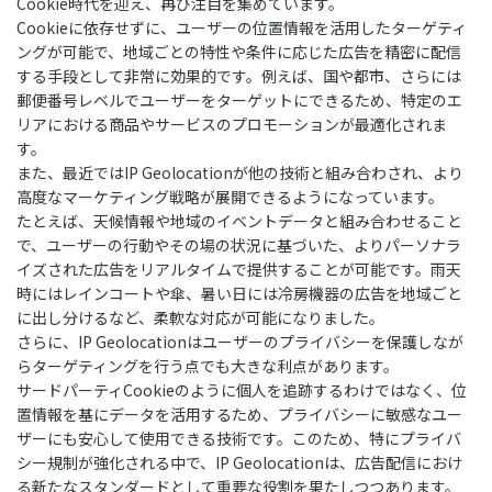
Cookie時代を迎え、再び注目を集めています。
Cookieに依存せずに、ユーザーの位置情報を活用したターゲティ
ングが可能で、地域ごとの特性や条件に応じた広告を精密に配信
する手段として非常に効果的です。例えば、国や都市、さらには
郵便番号レベルでユーザーをターゲットにできるため、特定のエ
リアにおける商品やサービスのプロモーションが最適化されま
す。
また、最近ではIP Geolocationが他の技術と組み合わされ、より
高度なマーケティング戦略が展開できるようになっています。
たとえば、天候情報や地域のイベントデータと組み合わせること
で、ユーザーの行動やその場の状況に基づいた、よりパーソナラ
イズされた広告をリアルタイムで提供することが可能です。雨天
時にはレインコートや傘、暑い日には冷房機器の広告を地域ごと
に出し分けるなど、柔軟な対応が可能になりました。
さらに、IP Geolocationはユーザーのプライバシーを保護しなが
らターゲティングを行う点でも大きな利点があります。
サードパーティCookieのように個人を追跡するわけではなく、位
置情報を基にデータを活用するため、プライバシーに敏感なユー
ザーにも安心して使用できる技術です。このため、特にプライバ
シー規制が強化される中で、IP Geolocationは、広告配信におけ
る新たなスタンダードとして重要な役割を果たしつつあります。