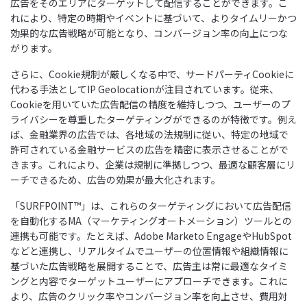
広告をそのエリアにターゲットして配信することができます。こ
れにより、特定の時期やイベントに基づいて、よりタイムリーかつ
効果的な広告戦略が可能となり、コンバージョン率の向上につな
がります。
さらに、Cookie規制が厳しくなる中で、サードパーティCookieに
代わる手法としてIP Geolocationが注目されています。従来、
Cookieを用いていた広告配信の精度を維持しつつ、ユーザーのプ
ライバシーを尊重したターゲティングができるのが特徴です。例え
ば、金融業界の広告では、各地域の法規制に従い、特定の地域で
許可されている金融サービスの広告を精密に表示させることがで
きます。これにより、企業は規制に準拠しつつ、最適な顧客層にリ
ーチできるため、広告の効果が最大化されます。
「SURFPOINT™」は、これらのターゲティングにおいて広告配信
を自動化するMA（マーケティングオートメーション）ツールとの
連携も可能です。たとえば、Adobe Marketo EngageやHubSpot
などと連携し、リアルタイムでユーザーの位置情報や組織情報に
基づいた広告戦略を展開することで、広告主は常に最適なタイミ
ングと内容でターゲットユーザーにアプローチできます。これに
より、広告のクリック率やコンバージョン率を向上させ、費用対