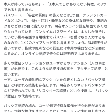
本人が持っているもの」・「3.本人でしかありえない特徴」の3つ
であると言えます。
パスワード、「秘密の質問」の答えなどは1つ目、クレジットカー
ドなどは2つ目、指紋・虹彩・静脈などの身体的な特徴や、筆記の
クセなどは3つ目に当たります。現在オンライン認証場面で多く取
り入れられている「ワンタイムパスワード」は、本人しか所持し
ていない携帯電話や専用端末でパスワードを受け取り入力するも
のなので、1と2のハイブリッド型と言えるでしょう。3は確実性が
高いですが、指紋や虹彩などの認証には専用の機器などが必要に
なるため、オンライン認証で使うのは現実的ではありません。
多くの認証ソリューションはユーザからのアクション（入力や提
示）が必要です。このような認証技術の事を「アクティブ認証」と
言います。
一方、ユーザの能動的なアクションを必要としない「パッシブ認
証」と呼ばれる技術も存在します。現在多くのネットバンキング
などで使われている「リスクベース認証」という技術は、「パッシ
ブ認証」の代表格です。
パッシブ認証の場合、ユーザ側で特別な操作を行う必要がありま
せん。煩雑な操作をさせることなくセキュリティ性を向上させる