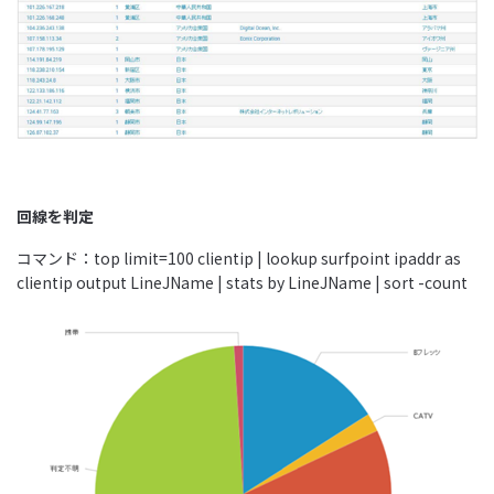
回線を判定
コマンド：top limit=100 clientip | lookup surfpoint ipaddr as
clientip output LineJName | stats by LineJName | sort -count