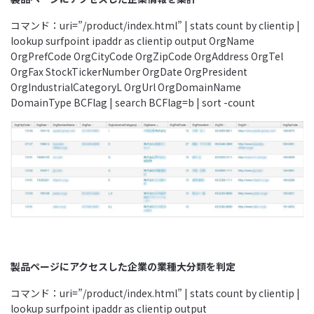
コマンド：uri=”/product/index.html” | stats count by clientip |
lookup surfpoint ipaddr as clientip output OrgName
OrgPrefCode OrgCityCode OrgZipCode OrgAddress OrgTel
OrgFax StockTickerNumber OrgDate OrgPresident
OrgIndustrialCategoryL OrgUrl OrgDomainName
DomainType BCFlag | search BCFlag=b | sort -count
製品ページにアクセスした企業の業種大分類を判定
コマンド：uri=”/product/index.html” | stats count by clientip |
lookup surfpoint ipaddr as clientip output