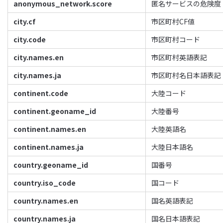
anonymous_network.score
匿名サービスの危険度
city.cf
市区町村CF値
city.code
市区町村コード
city.names.en
市区町村英語表記
city.names.ja
市区町村名日本語表記
continent.code
大陸コード
continent.geoname_id
大陸番号
continent.names.en
大陸英語名
continent.names.ja
大陸日本語名
country.geoname_id
国番号
country.iso_code
国コード
country.names.en
国名英語表記
country.names.ja
国名日本語表記