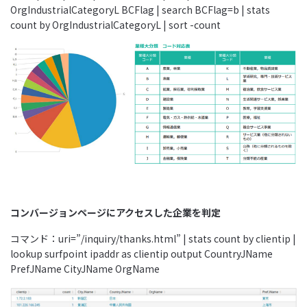
OrgIndustrialCategoryL BCFlag | search BCFlag=b | stats
count by OrgIndustrialCategoryL | sort -count
コンバージョンページにアクセスした企業を判定
コマンド：uri=”/inquiry/thanks.html” | stats count by clientip |
lookup surfpoint ipaddr as clientip output CountryJName
PrefJName CityJName OrgName